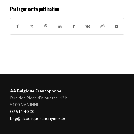
Partager cette publication
AA Belgique Francophone
Rue des Pieds d'Alouette, 42 b
5100 NANINNE
02 511 40 30
bsg@alcooliquesanonymes.be