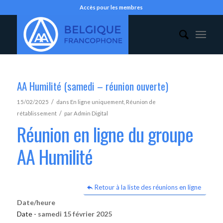
Accès pour les membres
AA Humilité (samedi – réunion ouverte)
/
15/02/2025
dans
En ligne uniquement
,
Réunion de
/
rétablissement
par
Admin Digital
Réunion en ligne du groupe
AA Humilité
Retour à la liste des réunions en ligne
Date/heure
Date -
samedi 15 février 2025