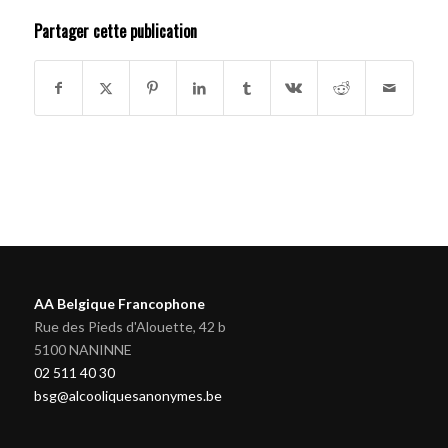
Partager cette publication
AA Belgique Francophone
Rue des Pieds d'Alouette, 42 b
5100 NANINNE
02 511 40 30
bsg@alcooliquesanonymes.be