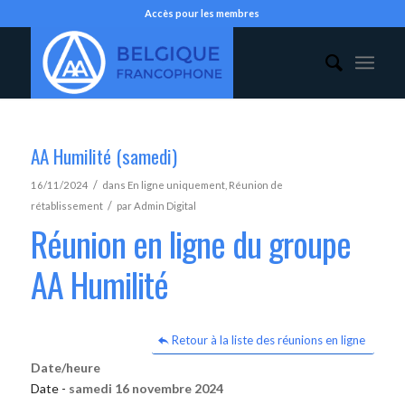
Accès pour les membres
AA Humilité (samedi)
/
16/11/2024
dans
En ligne uniquement
,
Réunion de
/
rétablissement
par
Admin Digital
Réunion en ligne du groupe
AA Humilité
Retour à la liste des réunions en ligne
Date/heure
Date -
samedi 16 novembre 2024