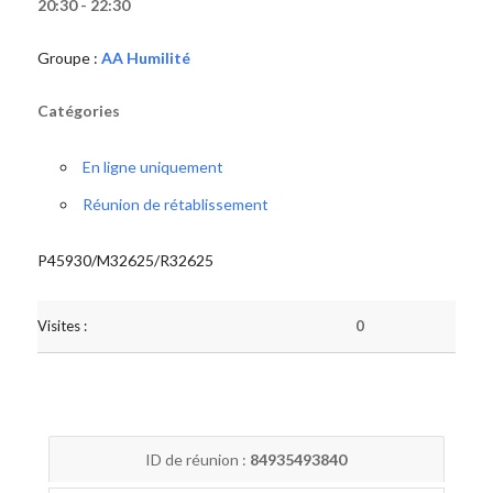
20:30 - 22:30
Groupe :
AA Humilité
Catégories
En ligne uniquement
Réunion de rétablissement
P45930/M32625/R32625
Visites :
0
ID de réunion :
84935493840