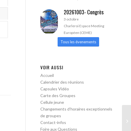
20261003- Congrès
3 octobre
Charleroi Espace Meeting
Européen (CEME)
Tous les évenements
VOIR AUSSI
Accueil
Calendrier des réunions
Capsules Vidéo
Carte des Groupes
Cellule jeune
Changements d’horaires exceptionnels
de groupes
AA
Contact-infos
Foire aux Questions