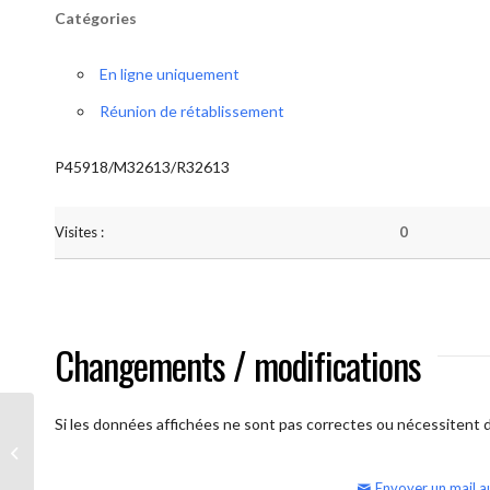
Catégories
En ligne uniquement
Réunion de rétablissement
P45918/M32613/R32613
Visites :
0
Changements / modifications
Si les données affichées ne sont pas correctes ou nécessitent d'
AA Humilité (samedi)
Envoyer un mail a