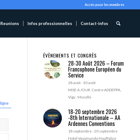
Accès pour les membres
Reunions
Infos professionnelles
Contact-infos
ÉVÈNEMENTS ET CONGRÈS
28-30 Août 2026 – Forum
Francophone Européen du
Service
28 août
-
30 août
MISE A JOUR: Centre ADDEPPA,
Vigy , Moselle
ligne
18-20 septembre 2026
-8th Internationale – AA
Ardennes Conventions
18 septembre
-
20 septembre
Hotel Vayamundo Houffalize