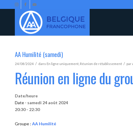
AA Humilité (samedi)
/
/
24/08/2024
dans
En ligne uniquement
,
Réunion de rétablissement
par
Réunion en ligne du gro
Date/heure
Date -
samedi 24 août 2024
20:30 - 22:30
Groupe :
AA Humilité