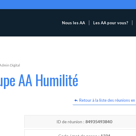
Nous les AA
Les AA pour vous?
Admin Digital
upe AA Humilité
Retour à la liste des réunions en 
ID de réunion :
84935493840
Code / mot de passe :
1234