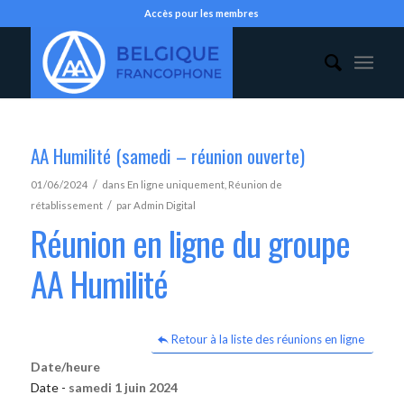
Accès pour les membres
AA Humilité (samedi – réunion ouverte)
/
01/06/2024
dans
En ligne uniquement
,
Réunion de
/
rétablissement
par
Admin Digital
Réunion en ligne du groupe
AA Humilité
Retour à la liste des réunions en ligne
Date/heure
Date -
samedi 1 juin 2024