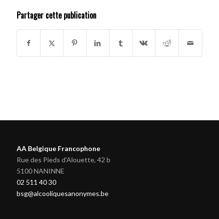
Partager cette publication
AA Belgique Francophone
Rue des Pieds d'Alouette, 42 b
5100 NANINNE
02 511 40 30
bsg@alcooliquesanonymes.be