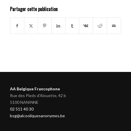
Partager cette publication
AA Belgique Francophone
Rue des Pieds d'Alouette, 42 b
5100 NANINNE
02 511 40 30
bsg@alcooliquesanonymes.be