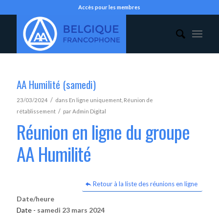
Accès pour les membres
AA Humilité (samedi)
/
23/03/2024
dans
En ligne uniquement
,
Réunion de
/
rétablissement
par
Admin Digital
Réunion en ligne du groupe
AA Humilité
Retour à la liste des réunions en ligne
Date/heure
Date -
samedi 23 mars 2024