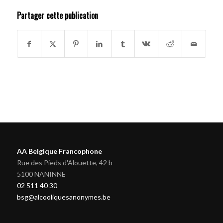
Partager cette publication
AA Belgique Francophone
Rue des Pieds d'Alouette, 42 b
5100 NANINNE
02 511 40 30
bsg@alcooliquesanonymes.be