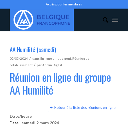
Accès pour les membres
AA Humilité (samedi)
/
02/03/2024
dans
En ligne uniquement
,
Réunion de
/
rétablissement
par
Admin Digital
Réunion en ligne du groupe
AA Humilité
Retour à la liste des réunions en ligne
Date/heure
Date -
samedi 2 mars 2024