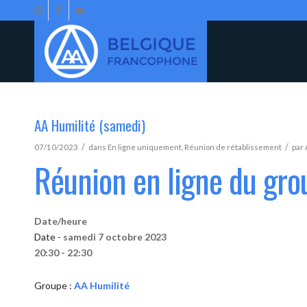
AA Humilité (samedi)
/
/
07/10/2023
dans
En ligne uniquement
,
Réunion de rétablissement
par
Réunion en ligne du gro
Date/heure
Date -
samedi 7 octobre 2023
20:30 - 22:30
Groupe :
AA Humilité