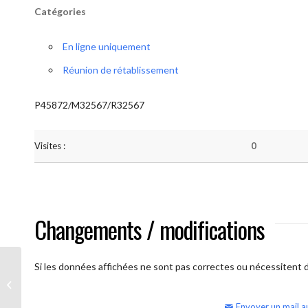
Catégories
En ligne uniquement
Réunion de rétablissement
P45872/M32567/R32567
Visites :
0
Changements / modifications
Si les données affichées ne sont pas correctes ou nécessitent d'
AA Humilité (samedi)
Envoyer un mail a