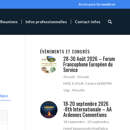
Accès pour les membres
Reunions
Infos professionnelles
Contact-infos
ÉVÈNEMENTS ET CONGRÈS
28-30 Août 2026 – Forum
Francophone Européen du
Service
28 août
-
30 août
MISE A JOUR: Centre ADDEPPA,
Vigy , Moselle
ligne
18-20 septembre 2026
-8th Internationale – AA
Ardennes Conventions
18 septembre
-
20 septembre
Hotel Vayamundo Houffalize