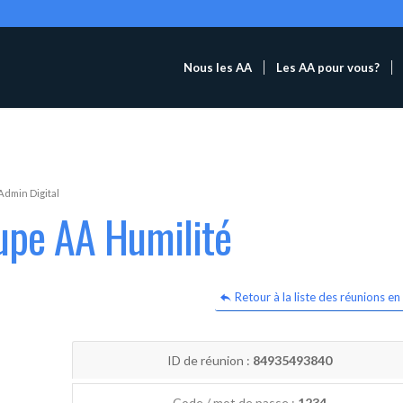
Nous les AA
Les AA pour vous?
Admin Digital
upe AA Humilité
Retour à la liste des réunions en 
ID de réunion :
84935493840
Code / mot de passe :
1234