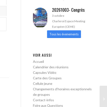
20261003- Congrès
3 octobre
Charleroi Espace Meeting
Européen (CEME)
Tous les évenements
VOIR AUSSI
Accueil
Calendrier des réunions
Capsules Vidéo
Carte des Groupes
Cellule jeune
Changements d’horaires exceptionnels
de groupes
AA
Contact-infos
Foire aux Questions