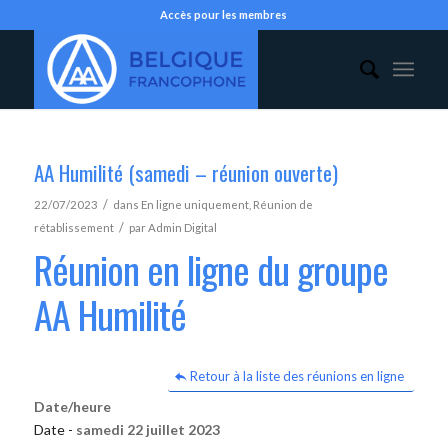
Accès pour les membres
AA Humilité (samedi – réunion ouverte)
/
22/07/2023
dans
En ligne uniquement
,
Réunion de
/
rétablissement
par
Admin Digital
Réunion en ligne du groupe
AA Humilité
Retour à la liste des réunions en ligne
Date/heure
Date -
samedi 22 juillet 2023