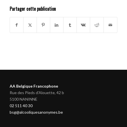
Partager cette publication
AA Belgique Francophone
Rue des Pieds d'Alouette, 42 b
5100 NANINNE
02 511 40 30
bsg@alcooliquesanonymes.be