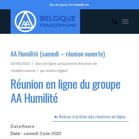
Accès pour les membres
AA Humilité (samedi – réunion ouverte)
/
03/06/2023
dans
En ligne uniquement
,
Réunion de
/
rétablissement
par
Admin Digital
Réunion en ligne du groupe
AA Humilité
Retour à la liste des réunions en ligne
Date/heure
Date -
samedi 3 juin 2023