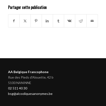
Partager cette publication
AA Belgique Francophone
Rue des Pieds d'Alouette, 42 b
5100 NANINNE
02 511 40 30
bsg@alcooliquesanonymes.be