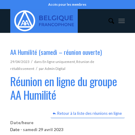
Accès pour les membres
AA Humilité (samedi – réunion ouverte)
/
29/04/2023
dans
En ligne uniquement
,
Réunion de
/
rétablissement
par
Admin Digital
Réunion en ligne du groupe
AA Humilité
Retour à la liste des réunions en ligne
Date/heure
Date -
samedi 29 avril 2023