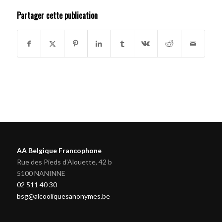
Partager cette publication
AA Belgique Francophone
Rue des Pieds d'Alouette, 42 b
5100 NANINNE
02 511 40 30
bsg@alcooliquesanonymes.be