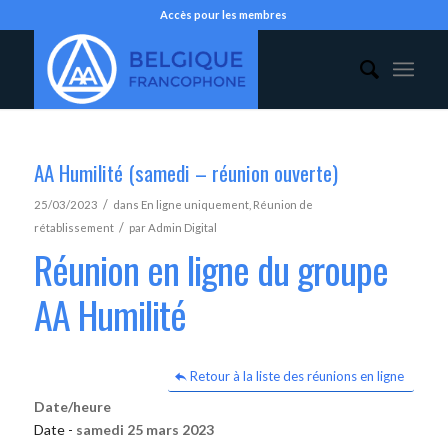
Accès pour les membres
AA Humilité (samedi – réunion ouverte)
/
25/03/2023
dans
En ligne uniquement
,
Réunion de
/
rétablissement
par
Admin Digital
Réunion en ligne du groupe
AA Humilité
Retour à la liste des réunions en ligne
Date/heure
Date -
samedi 25 mars 2023