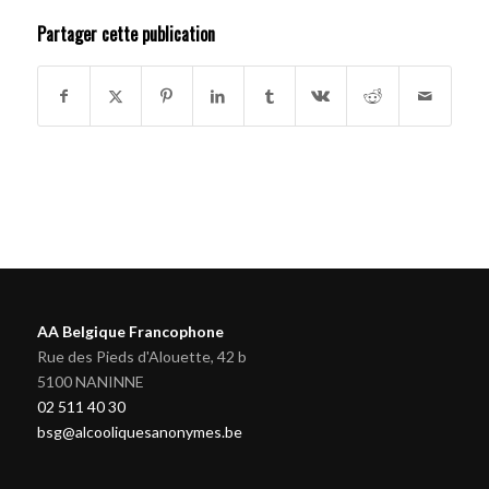
Partager cette publication
AA Belgique Francophone
Rue des Pieds d'Alouette, 42 b
5100 NANINNE
02 511 40 30
bsg@alcooliquesanonymes.be