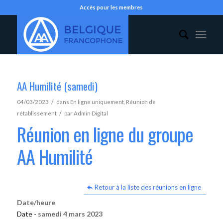
Accès pour les membres
AA Humilité (samedi)
/
04/03/2023
dans
En ligne uniquement
,
Réunion de
/
rétablissement
par
Admin Digital
Réunion en ligne du groupe
AA Humilité
Retour à la liste des réunions en ligne
Date/heure
Date -
samedi 4 mars 2023