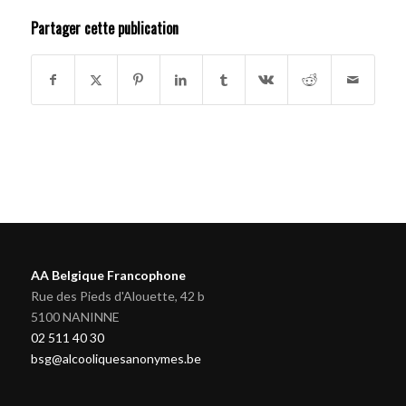
Partager cette publication
AA Belgique Francophone
Rue des Pieds d'Alouette, 42 b
5100 NANINNE
02 511 40 30
bsg@alcooliquesanonymes.be