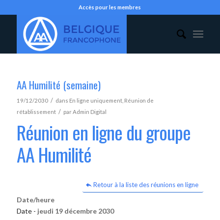
Accès pour les membres
AA Humilité (semaine)
/
19/12/2030
dans
En ligne uniquement
,
Réunion de
/
rétablissement
par
Admin Digital
Réunion en ligne du groupe
AA Humilité
Retour à la liste des réunions en ligne
Date/heure
Date -
jeudi 19 décembre 2030