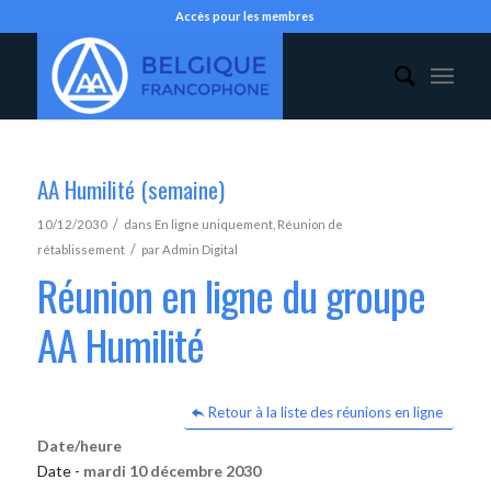
Accès pour les membres
AA Humilité (semaine)
/
10/12/2030
dans
En ligne uniquement
,
Réunion de
/
rétablissement
par
Admin Digital
Réunion en ligne du groupe
AA Humilité
Retour à la liste des réunions en ligne
Date/heure
Date -
mardi 10 décembre 2030