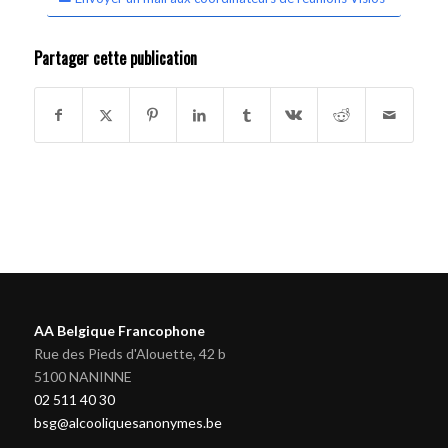
Partager cette publication
AA Belgique Francophone
Rue des Pieds d'Alouette, 42 b
5100 NANINNE
02 511 40 30
bsg@alcooliquesanonymes.be