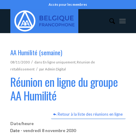
Accès pour les membres
AA Humilité (semaine)
/
08/11/2030
dans
En ligne uniquement
,
Réunion de
/
rétablissement
par
Admin Digital
Réunion en ligne du groupe
AA Humilité
Retour à la liste des réunions en ligne
Date/heure
Date -
vendredi 8 novembre 2030