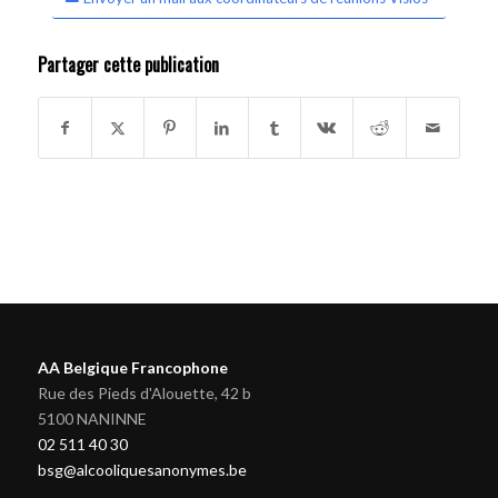
Partager cette publication
AA Belgique Francophone
Rue des Pieds d'Alouette, 42 b
5100 NANINNE
02 511 40 30
bsg@alcooliquesanonymes.be