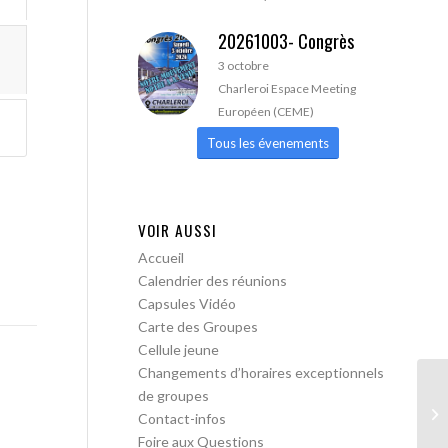
20261003- Congrès
3 octobre
Charleroi Espace Meeting
Européen (CEME)
Tous les évenements
VOIR AUSSI
Accueil
Calendrier des réunions
Capsules Vidéo
Carte des Groupes
Cellule jeune
Changements d’horaires exceptionnels
de groupes
AA
Contact-infos
Foire aux Questions