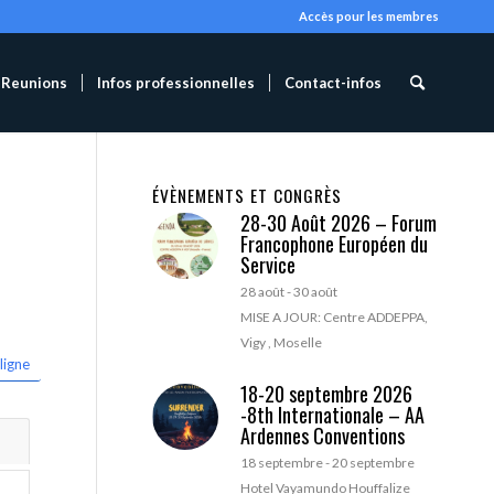
Accès pour les membres
Reunions
Infos professionnelles
Contact-infos
ÉVÈNEMENTS ET CONGRÈS
28-30 Août 2026 – Forum
Francophone Européen du
Service
28 août
-
30 août
MISE A JOUR: Centre ADDEPPA,
Vigy , Moselle
ligne
18-20 septembre 2026
-8th Internationale – AA
Ardennes Conventions
18 septembre
-
20 septembre
Hotel Vayamundo Houffalize