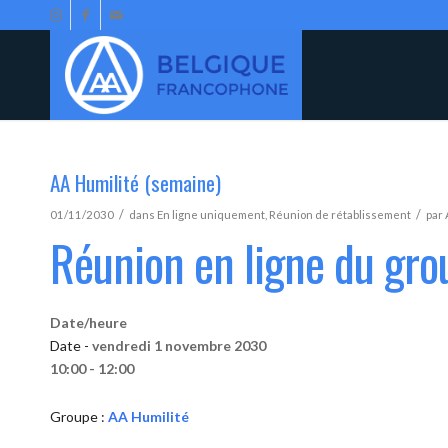
AA Humilité (semaine)
/
/
01/11/2030
dans
En ligne uniquement
,
Réunion de rétablissement
par
Réunion en ligne du gro
Date/heure
Date -
vendredi 1 novembre 2030
10:00 - 12:00
Groupe :
AA Humilité