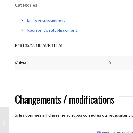
Catégories
En ligne uniquement
Réunion de rétablissement
P48135/M34826/R34826
Visites :
0
Changements / modifications
Si les données affichées ne sont pas correctes ou nécessitent d'
AA Humilité (semaine)
Envoyer un mail a