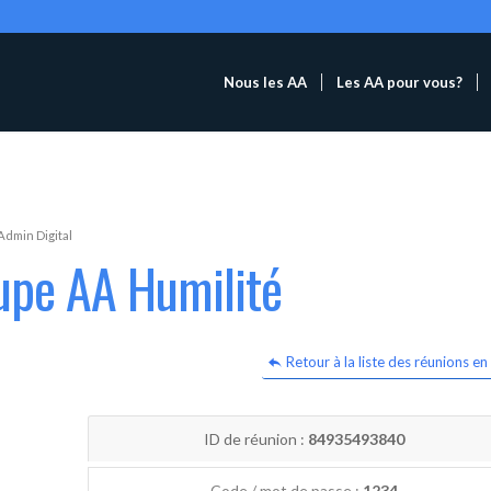
Nous les AA
Les AA pour vous?
Admin Digital
upe AA Humilité
Retour à la liste des réunions en 
ID de réunion :
84935493840
Code / mot de passe :
1234