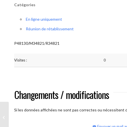
Catégories
En ligne uniquement
Réunion de rétablissement
P48130/M34821/R34821
Visites :
0
Changements / modifications
Si les données affichées ne sont pas correctes ou nécessitent d'
AA Humilité (semaine)
Envoyer un mail a