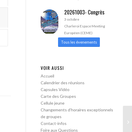
20261003- Congrès
3 octobre
Charleroi Espace Meeting
Européen (CEME)
Tous les évenements
VOIR AUSSI
Accueil
Calendrier des réunions
Capsules Vidéo
Carte des Groupes
Cellule jeune
Changements d’horaires exceptionnels
de groupes
AA
Contact-infos
Foire aux Questions