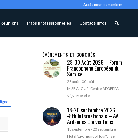
Accès pour les membres
Reunions
Infos professionnelles
Contact-infos
ÉVÈNEMENTS ET CONGRÈS
28-30 Août 2026 – Forum
Francophone Européen du
Service
28 août
-
30 août
MISE A JOUR: Centre ADDEPPA,
Vigy , Moselle
ligne
18-20 septembre 2026
-8th Internationale – AA
Ardennes Conventions
18 septembre
-
20 septembre
Hotel Vayamundo Houffalize