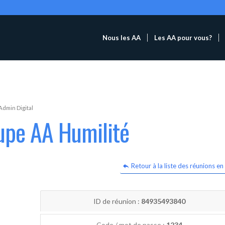
Nous les AA
Les AA pour vous?
Admin Digital
upe AA Humilité
Retour à la liste des réunions en 
ID de réunion :
84935493840
Code / mot de passe :
1234