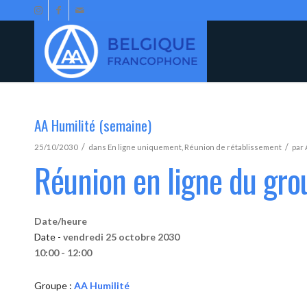
AA Humilité (semaine)
/
/
25/10/2030
dans
En ligne uniquement
,
Réunion de rétablissement
par
Réunion en ligne du gro
Date/heure
Date -
vendredi 25 octobre 2030
10:00 - 12:00
Groupe :
AA Humilité