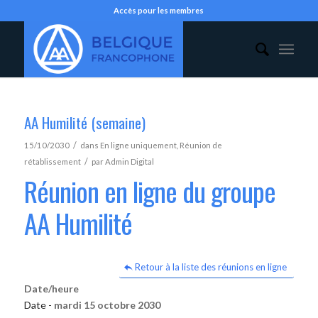
Accès pour les membres
AA Humilité (semaine)
/
15/10/2030
dans
En ligne uniquement
,
Réunion de
/
rétablissement
par
Admin Digital
Réunion en ligne du groupe
AA Humilité
Retour à la liste des réunions en ligne
Date/heure
Date -
mardi 15 octobre 2030