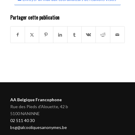
Partager cette publication
AA Belgique Francophone
Rue des Pieds d'Alouette, 42 b
5100 NANINNE
02 511 40 30
bsg@alcooliquesanonymes.be