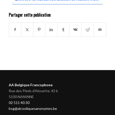
Partager cette publication
AA Belgique Francophone
Rue des Pieds d'Alouette, 42 b
5100 NANINNE
02 511 40 30
bsg@alcooliquesanonymes.be