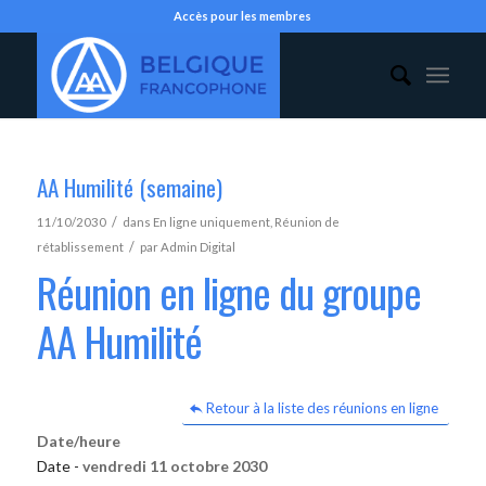
Accès pour les membres
AA Humilité (semaine)
/
11/10/2030
dans
En ligne uniquement
,
Réunion de
/
rétablissement
par
Admin Digital
Réunion en ligne du groupe
AA Humilité
Retour à la liste des réunions en ligne
Date/heure
Date -
vendredi 11 octobre 2030