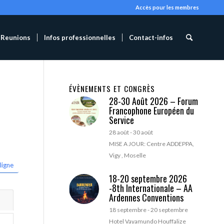
Accès pour les membres
Reunions
Infos professionnelles
Contact-infos
ÉVÈNEMENTS ET CONGRÈS
28-30 Août 2026 – Forum
Francophone Européen du
Service
28 août
-
30 août
MISE A JOUR: Centre ADDEPPA,
Vigy , Moselle
ligne
18-20 septembre 2026
-8th Internationale – AA
Ardennes Conventions
18 septembre
-
20 septembre
Hotel Vayamundo Houffalize