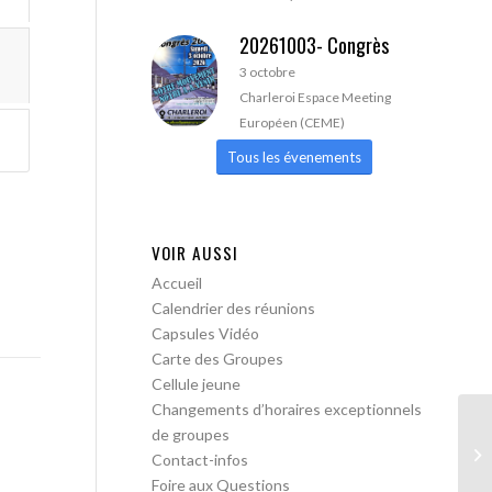
20261003- Congrès
3 octobre
Charleroi Espace Meeting
Européen (CEME)
Tous les évenements
VOIR AUSSI
Accueil
Calendrier des réunions
Capsules Vidéo
Carte des Groupes
Cellule jeune
Changements d’horaires exceptionnels
de groupes
AA
Contact-infos
Foire aux Questions