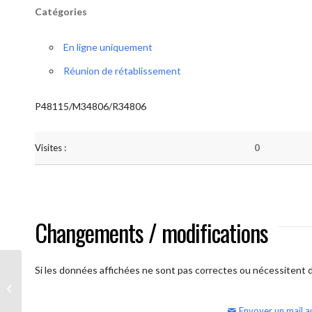
Catégories
En ligne uniquement
Réunion de rétablissement
P48115/M34806/R34806
Visites :
0
Changements / modifications
Si les données affichées ne sont pas correctes ou nécessitent d'
AA Humilité (semaine)
Envoyer un mail a