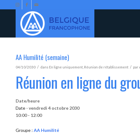
AA Humilité (semaine)
/
/
04/10/2030
dans
En ligne uniquement
,
Réunion de rétablissement
par
Réunion en ligne du gro
Date/heure
Date -
vendredi 4 octobre 2030
10:00 - 12:00
Groupe :
AA Humilité