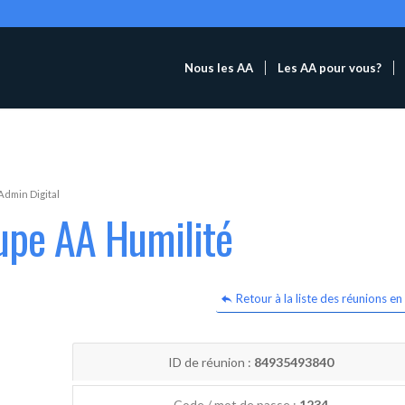
Nous les AA
Les AA pour vous?
Admin Digital
upe AA Humilité
Retour à la liste des réunions en 
ID de réunion :
84935493840
Code / mot de passe :
1234