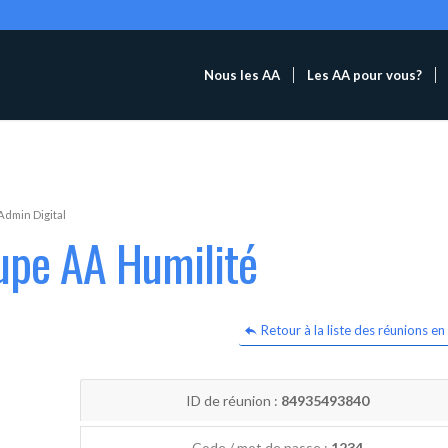
Nous les AA
Les AA pour vous?
Admin Digital
upe AA Humilité
Retour à la liste des réunions en 
ID de réunion :
84935493840
Code / mot de passe :
1234