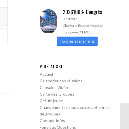
20261003- Congrès
3 octobre
Charleroi Espace Meeting
Européen (CEME)
Tous les évenements
VOIR AUSSI
Accueil
Calendrier des réunions
Capsules Vidéo
Carte des Groupes
Cellule jeune
Changements d’horaires exceptionnels
de groupes
AA
Contact-infos
Foire aux Questions