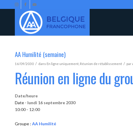
AA Humilité (semaine)
/
/
16/09/2030
dans
En ligne uniquement
,
Réunion de rétablissement
par
Réunion en ligne du gro
Date/heure
Date -
lundi 16 septembre 2030
10:00 - 12:00
Groupe :
AA Humilité