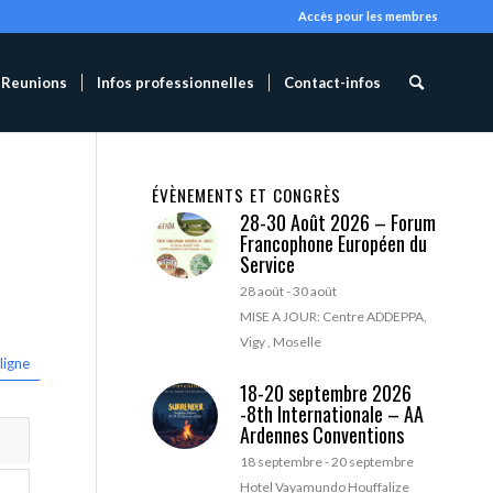
Accès pour les membres
Reunions
Infos professionnelles
Contact-infos
ÉVÈNEMENTS ET CONGRÈS
28-30 Août 2026 – Forum
Francophone Européen du
Service
28 août
-
30 août
MISE A JOUR: Centre ADDEPPA,
Vigy , Moselle
ligne
18-20 septembre 2026
-8th Internationale – AA
Ardennes Conventions
18 septembre
-
20 septembre
Hotel Vayamundo Houffalize