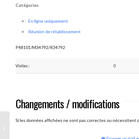
Catégories
En ligne uniquement
Réunion de rétablissement
P48101/M34792/R34792
Visites :
0
Changements / modifications
Si les données affichées ne sont pas correctes ou nécessitent d'
AA Humilité (semaine)
Envoyer un mail a