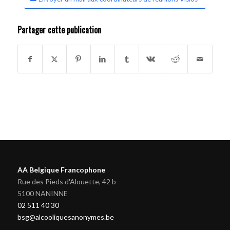
Partager cette publication
AA Belgique Francophone
Rue des Pieds d'Alouette, 42 b
5100 NANINNE
02 511 40 30
bsg@alcooliquesanonymes.be