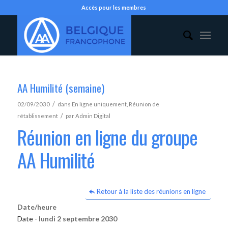
Accès pour les membres
AA Humilité (semaine)
/
02/09/2030
dans
En ligne uniquement
,
Réunion de
/
rétablissement
par
Admin Digital
Réunion en ligne du groupe
AA Humilité
Retour à la liste des réunions en ligne
Date/heure
Date -
lundi 2 septembre 2030