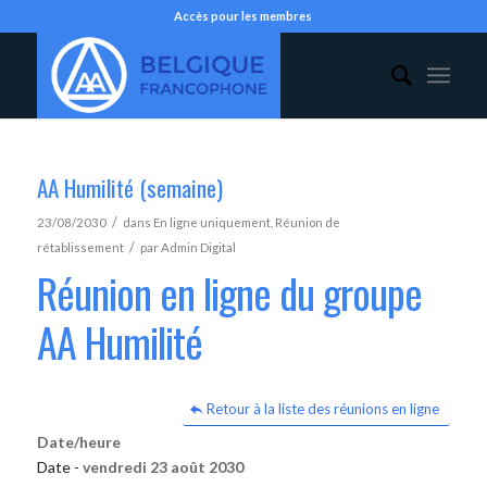
Accès pour les membres
AA Humilité (semaine)
/
23/08/2030
dans
En ligne uniquement
,
Réunion de
/
rétablissement
par
Admin Digital
Réunion en ligne du groupe
AA Humilité
Retour à la liste des réunions en ligne
Date/heure
Date -
vendredi 23 août 2030