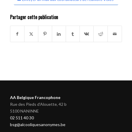
Partager cette publication
AA Belgique Francophone
Rue des Pieds d'Alouette, 42 b
5100 NANINNE
02 511 40 30
bsg@alcooliquesanonymes.be