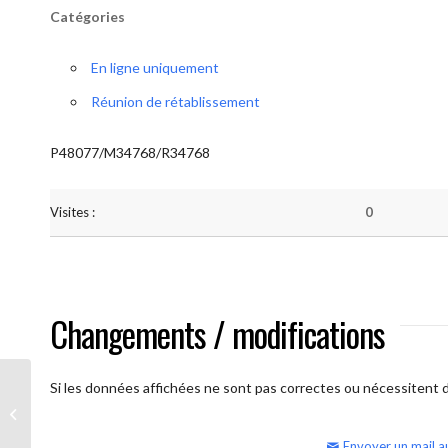
Catégories
En ligne uniquement
Réunion de rétablissement
P48077/M34768/R34768
Visites :
0
Changements / modifications
Si les données affichées ne sont pas correctes ou nécessitent d'
AA Humilité (semaine)
Envoyer un mail a