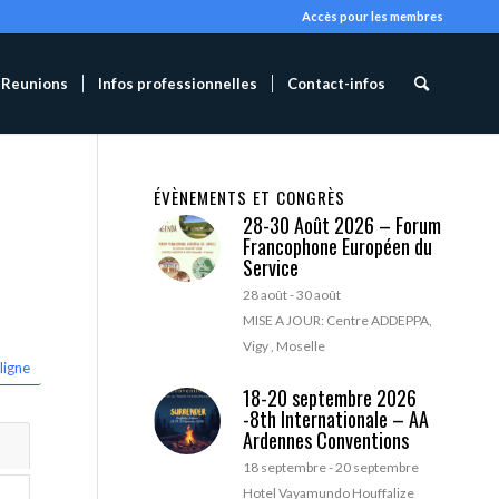
Accès pour les membres
Reunions
Infos professionnelles
Contact-infos
ÉVÈNEMENTS ET CONGRÈS
28-30 Août 2026 – Forum
Francophone Européen du
Service
28 août
-
30 août
MISE A JOUR: Centre ADDEPPA,
Vigy , Moselle
ligne
18-20 septembre 2026
-8th Internationale – AA
Ardennes Conventions
18 septembre
-
20 septembre
Hotel Vayamundo Houffalize