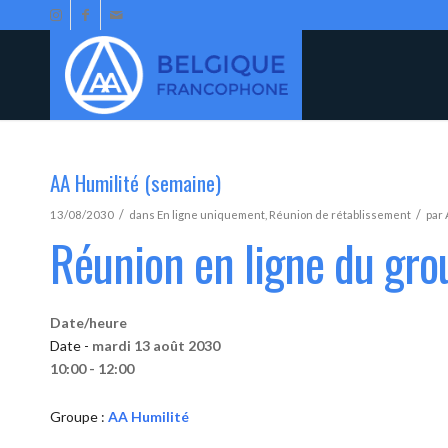
AA Humilité (semaine)
/
/
13/08/2030
dans
En ligne uniquement
,
Réunion de rétablissement
par
Réunion en ligne du gro
Date/heure
Date -
mardi 13 août 2030
10:00 - 12:00
Groupe :
AA Humilité