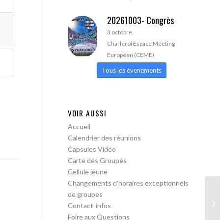
20261003- Congrès
3 octobre
Charleroi Espace Meeting
Européen (CEME)
Tous les évenements
VOIR AUSSI
Accueil
Calendrier des réunions
Capsules Vidéo
Carte des Groupes
Cellule jeune
Changements d’horaires exceptionnels
de groupes
AA
Contact-infos
Foire aux Questions