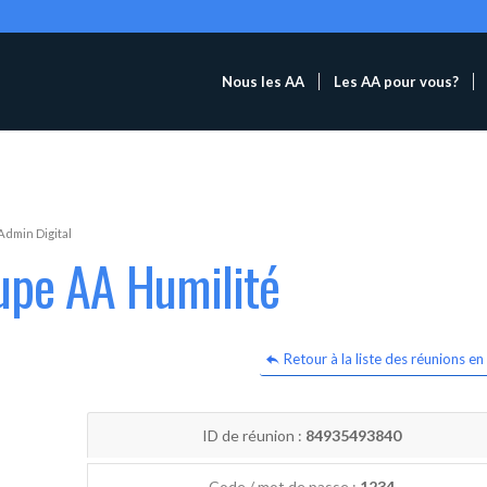
Nous les AA
Les AA pour vous?
Admin Digital
upe AA Humilité
Retour à la liste des réunions en 
ID de réunion :
84935493840
Code / mot de passe :
1234