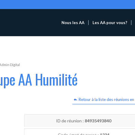
Nous les AA
Les AA pour vous?
Admin Digital
upe AA Humilité
Retour à la liste des réunions en 
ID de réunion :
84935493840
Code / mot de passe :
1234