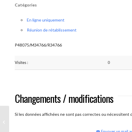
Catégories
En ligne uniquement
Réunion de rétablissement
P48075/M34766/R34766
Visites :
0
Changements / modifications
Si les données affichées ne sont pas correctes ou nécessitent d'
AA Humilité (semaine)
Envoyer un mail a