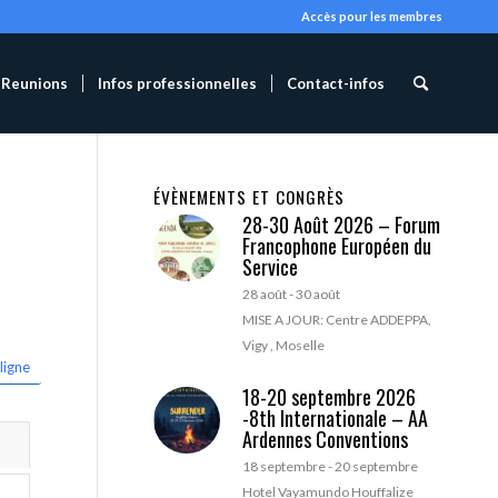
Accès pour les membres
Reunions
Infos professionnelles
Contact-infos
ÉVÈNEMENTS ET CONGRÈS
28-30 Août 2026 – Forum
Francophone Européen du
Service
28 août
-
30 août
MISE A JOUR: Centre ADDEPPA,
Vigy , Moselle
ligne
18-20 septembre 2026
-8th Internationale – AA
Ardennes Conventions
18 septembre
-
20 septembre
Hotel Vayamundo Houffalize