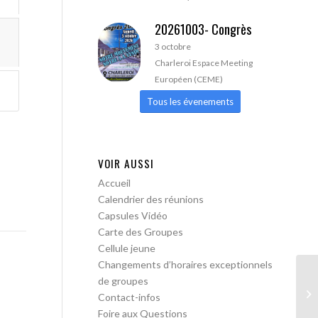
20261003- Congrès
3 octobre
Charleroi Espace Meeting
Européen (CEME)
Tous les évenements
VOIR AUSSI
Accueil
Calendrier des réunions
Capsules Vidéo
Carte des Groupes
Cellule jeune
Changements d’horaires exceptionnels
de groupes
AA
Contact-infos
Foire aux Questions