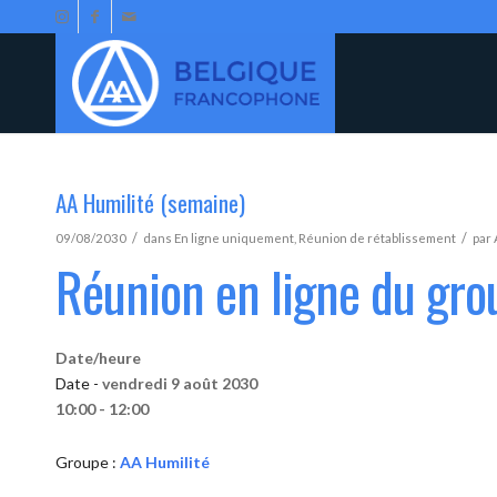
AA Humilité (semaine)
/
/
09/08/2030
dans
En ligne uniquement
,
Réunion de rétablissement
par
Réunion en ligne du gro
Date/heure
Date -
vendredi 9 août 2030
10:00 - 12:00
Groupe :
AA Humilité