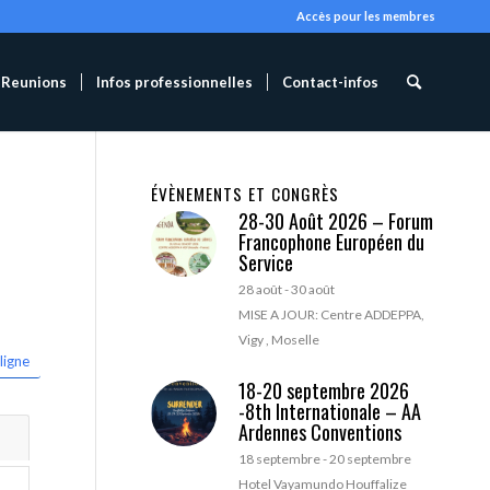
Accès pour les membres
Reunions
Infos professionnelles
Contact-infos
ÉVÈNEMENTS ET CONGRÈS
28-30 Août 2026 – Forum
Francophone Européen du
Service
28 août
-
30 août
MISE A JOUR: Centre ADDEPPA,
Vigy , Moselle
ligne
18-20 septembre 2026
-8th Internationale – AA
Ardennes Conventions
18 septembre
-
20 septembre
Hotel Vayamundo Houffalize