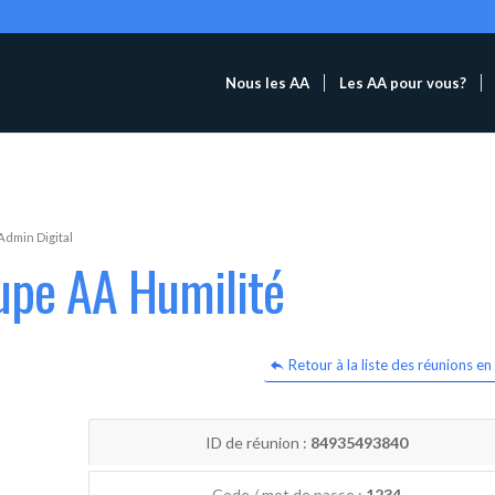
Nous les AA
Les AA pour vous?
Admin Digital
upe AA Humilité
Retour à la liste des réunions en 
ID de réunion :
84935493840
Code / mot de passe :
1234