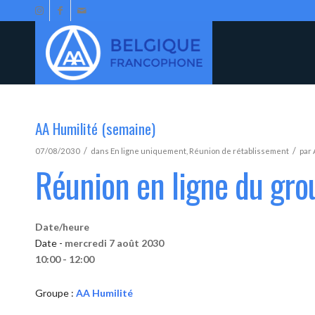
AA Humilité (semaine)
/
/
07/08/2030
dans
En ligne uniquement
,
Réunion de rétablissement
par
Réunion en ligne du gro
Date/heure
Date -
mercredi 7 août 2030
10:00 - 12:00
Groupe :
AA Humilité