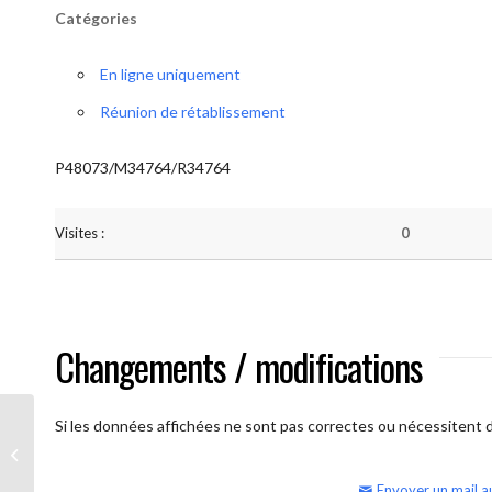
Catégories
En ligne uniquement
Réunion de rétablissement
P48073/M34764/R34764
Visites :
0
Changements / modifications
Si les données affichées ne sont pas correctes ou nécessitent d'
AA Humilité (semaine)
Envoyer un mail a