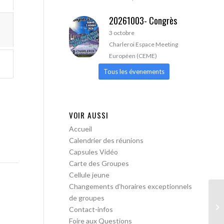
20261003- Congrès
3 octobre
Charleroi Espace Meeting
Européen (CEME)
Tous les évenements
VOIR AUSSI
Accueil
Calendrier des réunions
Capsules Vidéo
Carte des Groupes
Cellule jeune
Changements d’horaires exceptionnels
de groupes
AA
Contact-infos
Foire aux Questions