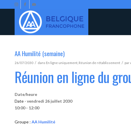
AA Humilité (semaine)
/
/
26/07/2030
dans
En ligne uniquement
,
Réunion de rétablissement
par
Réunion en ligne du gro
Date/heure
Date -
vendredi 26 juillet 2030
10:00 - 12:00
Groupe :
AA Humilité