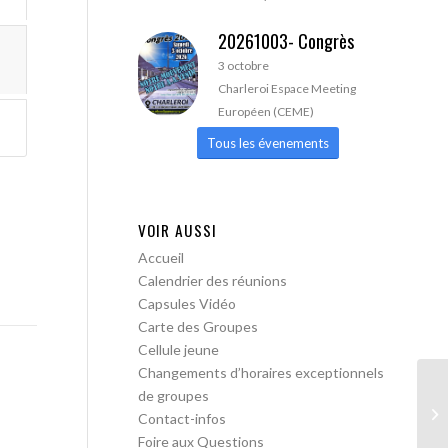
20261003- Congrès
3 octobre
Charleroi Espace Meeting
Européen (CEME)
Tous les évenements
VOIR AUSSI
Accueil
Calendrier des réunions
Capsules Vidéo
Carte des Groupes
Cellule jeune
Changements d’horaires exceptionnels
de groupes
AA
Contact-infos
Foire aux Questions