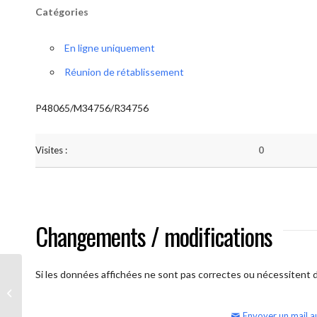
Catégories
En ligne uniquement
Réunion de rétablissement
P48065/M34756/R34756
Visites :
0
Changements / modifications
Si les données affichées ne sont pas correctes ou nécessitent d'
AA Humilité (semaine)
Envoyer un mail a