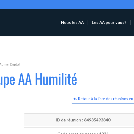
Nous les AA
Les AA pour vous?
Admin Digital
upe AA Humilité
Retour à la liste des réunions en 
ID de réunion :
84935493840
Code / mot de passe :
1234