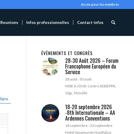
Accès pour les membres
Reunions
Infos professionnelles
Contact-infos
ÉVÈNEMENTS ET CONGRÈS
28-30 Août 2026 – Forum
Francophone Européen du
Service
28 août
-
30 août
MISE A JOUR: Centre ADDEPPA,
Vigy , Moselle
ligne
18-20 septembre 2026
-8th Internationale – AA
Ardennes Conventions
18 septembre
-
20 septembre
Hotel Vayamundo Houffalize