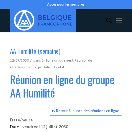
Accès pour les membres
AA Humilité (semaine)
/
12/07/2030
dans
En ligne uniquement
,
Réunion de
/
rétablissement
par
Admin Digital
Réunion en ligne du groupe
AA Humilité
Retour à la liste des réunions en ligne
Date/heure
Date -
vendredi 12 juillet 2030