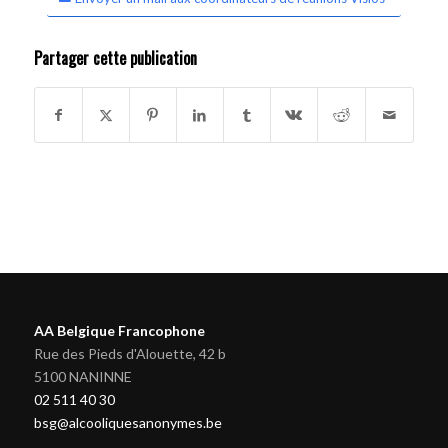
Partager cette publication
AA Belgique Francophone
Rue des Pieds d'Alouette, 42 b
5100 NANINNE
02 511 40 30
bsg@alcooliquesanonymes.be