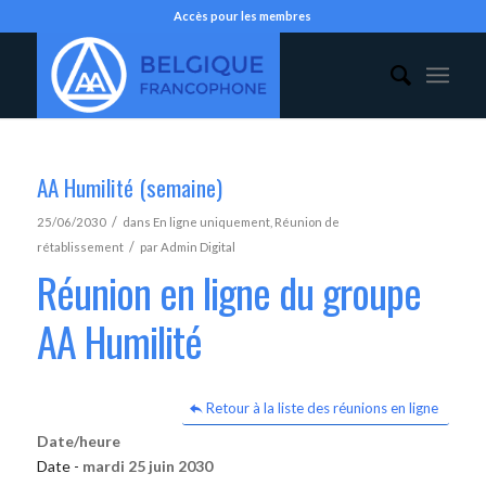
Accès pour les membres
AA Humilité (semaine)
/
25/06/2030
dans
En ligne uniquement
,
Réunion de
/
rétablissement
par
Admin Digital
Réunion en ligne du groupe
AA Humilité
Retour à la liste des réunions en ligne
Date/heure
Date -
mardi 25 juin 2030