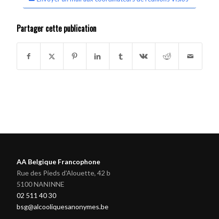
Partager cette publication
AA Belgique Francophone
Rue des Pieds d'Alouette, 42 b
5100 NANINNE
02 511 40 30
bsg@alcooliquesanonymes.be