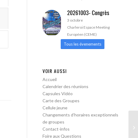
20261003- Congrès
3 octobre
Charleroi Espace Meeting
Européen (CEME)
Tous les évenements
VOIR AUSSI
Accueil
Calendrier des réunions
Capsules Vidéo
Carte des Groupes
Cellule jeune
Changements d’horaires exceptionnels
de groupes
AA
Contact-infos
Foire aux Questions