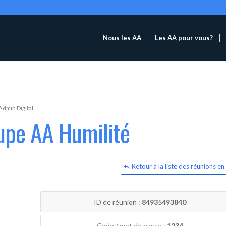
Nous les AA
Les AA pour vous?
Admin Digital
upe AA Humilité
Retour à la liste des réunions en 
ID de réunion :
84935493840
Code / mot de passe :
1234