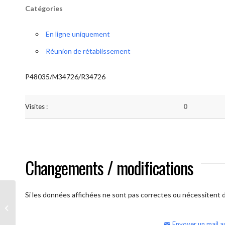
Catégories
En ligne uniquement
Réunion de rétablissement
P48035/M34726/R34726
Visites :
0
Changements / modifications
Si les données affichées ne sont pas correctes ou nécessitent d'
AA Humilité (semaine)
Envoyer un mail a