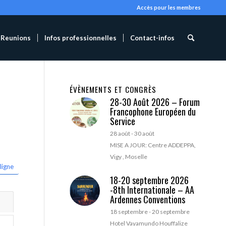
Accès pour les membres
Reunions
Infos professionnelles
Contact-infos
ÉVÈNEMENTS ET CONGRÈS
28-30 Août 2026 – Forum
Francophone Européen du
Service
28 août
-
30 août
MISE A JOUR: Centre ADDEPPA,
Vigy , Moselle
ligne
18-20 septembre 2026
-8th Internationale – AA
Ardennes Conventions
18 septembre
-
20 septembre
Hotel Vayamundo Houffalize