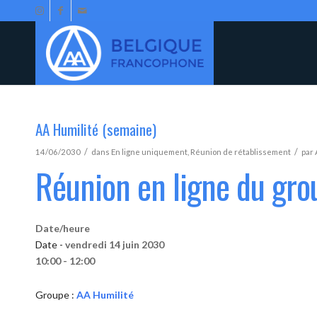
AA Humilité (semaine)
/
/
14/06/2030
dans
En ligne uniquement
,
Réunion de rétablissement
par
Réunion en ligne du gro
Date/heure
Date -
vendredi 14 juin 2030
10:00 - 12:00
Groupe :
AA Humilité