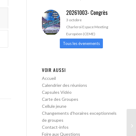
20261003- Congrès
3 octobre
Charleroi Espace Meeting
Européen (CEME)
Tous les évenements
VOIR AUSSI
Accueil
Calendrier des réunions
Capsules Vidéo
Carte des Groupes
Cellule jeune
Changements d’horaires exceptionnels
de groupes
AA
Contact-infos
Foire aux Questions