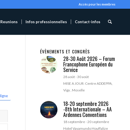
Accès pour les membres
Reunions
Infos professionnelles
Contact-infos
ÉVÈNEMENTS ET CONGRÈS
28-30 Août 2026 – Forum
Francophone Européen du
Service
28 août
-
30 août
MISE A JOUR: Centre ADDEPPA,
Vigy , Moselle
ligne
18-20 septembre 2026
-8th Internationale – AA
Ardennes Conventions
18 septembre
-
20 septembre
Hotel Vayamundo Houffalize