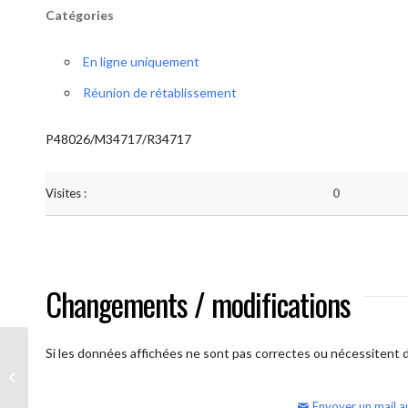
Catégories
En ligne uniquement
Réunion de rétablissement
P48026/M34717/R34717
Visites :
0
Changements / modifications
Si les données affichées ne sont pas correctes ou nécessitent d'
AA Humilité (semaine)
Envoyer un mail a