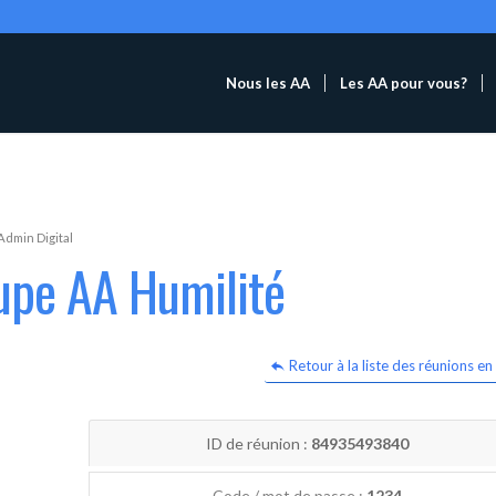
Nous les AA
Les AA pour vous?
Admin Digital
upe AA Humilité
Retour à la liste des réunions en 
ID de réunion :
84935493840
Code / mot de passe :
1234