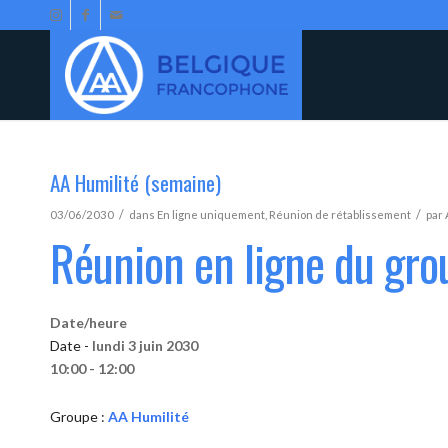
AA Humilité (semaine)
/
/
03/06/2030
dans
En ligne uniquement
,
Réunion de rétablissement
par
Réunion en ligne du gro
Date/heure
Date -
lundi 3 juin 2030
10:00 - 12:00
Groupe :
AA Humilité