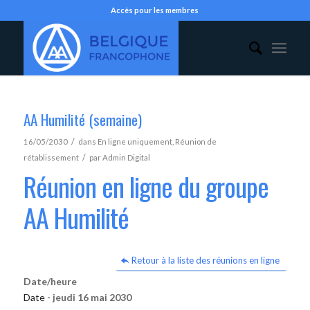
Accès pour les membres
AA Humilité (semaine)
/
16/05/2030
dans
En ligne uniquement
,
Réunion de
/
rétablissement
par
Admin Digital
Réunion en ligne du groupe
AA Humilité
Retour à la liste des réunions en ligne
Date/heure
Date -
jeudi 16 mai 2030