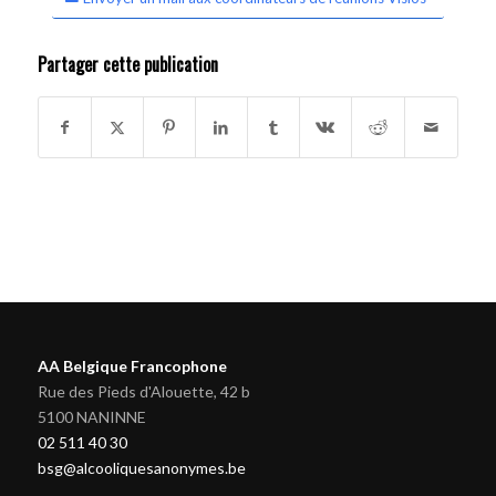
Partager cette publication
AA Belgique Francophone
Rue des Pieds d'Alouette, 42 b
5100 NANINNE
02 511 40 30
bsg@alcooliquesanonymes.be