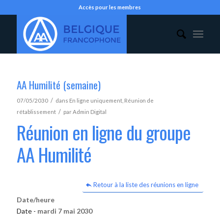
Accès pour les membres
AA Humilité (semaine)
/
07/05/2030
dans
En ligne uniquement
,
Réunion de
/
rétablissement
par
Admin Digital
Réunion en ligne du groupe
AA Humilité
Retour à la liste des réunions en ligne
Date/heure
Date -
mardi 7 mai 2030