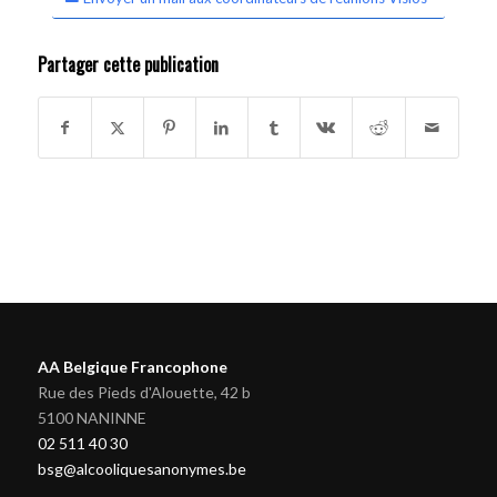
Partager cette publication
AA Belgique Francophone
Rue des Pieds d'Alouette, 42 b
5100 NANINNE
02 511 40 30
bsg@alcooliquesanonymes.be