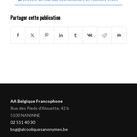
Partager cette publication
AA Belgique Francophone
Rue des Pieds d'Alouette, 42 b
5100 NANINNE
02 511 40 30
bsg@alcooliquesanonymes.be