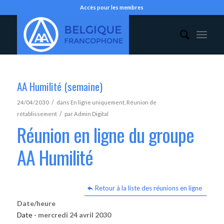
Accès pour les membres
AA Humilité (semaine)
/
24/04/2030
dans
En ligne uniquement
,
Réunion de
/
rétablissement
par
Admin Digital
Réunion en ligne du groupe
AA Humilité
Retour à la liste des réunions en ligne
Date/heure
Date -
mercredi 24 avril 2030