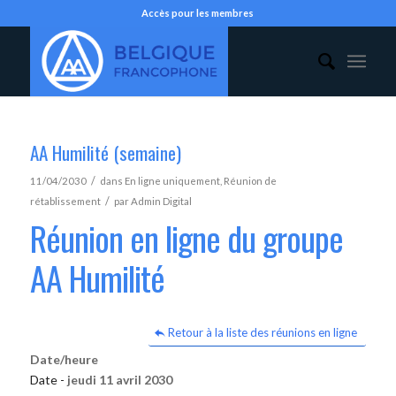
Accès pour les membres
AA Humilité (semaine)
/
11/04/2030
dans
En ligne uniquement
,
Réunion de
/
rétablissement
par
Admin Digital
Réunion en ligne du groupe
AA Humilité
Retour à la liste des réunions en ligne
Date/heure
Date -
jeudi 11 avril 2030