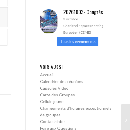
20261003- Congrès
3 octobre
Charleroi Espace Meeting
Européen (CEME)
Tous les évenements
VOIR AUSSI
Accueil
Calendrier des réunions
Capsules Vidéo
Carte des Groupes
Cellule jeune
Changements d’horaires exceptionnels
de groupes
AA
Contact-infos
Foire aux Questions