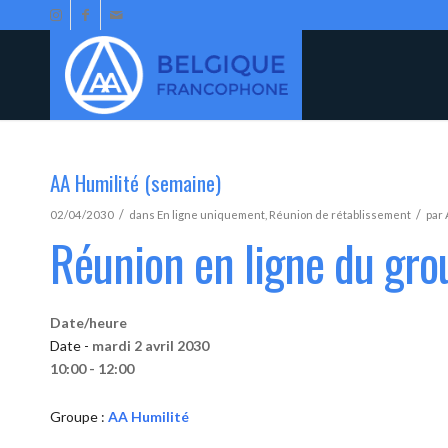
AA Humilité (semaine)
/
/
02/04/2030
dans
En ligne uniquement
,
Réunion de rétablissement
par
Réunion en ligne du gro
Date/heure
Date -
mardi 2 avril 2030
10:00 - 12:00
Groupe :
AA Humilité