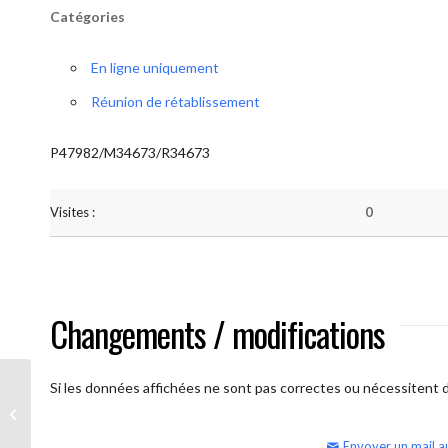
Catégories
En ligne uniquement
Réunion de rétablissement
P47982/M34673/R34673
Visites :
0
Changements / modifications
Si les données affichées ne sont pas correctes ou nécessitent d'
AA Humilité (semaine)
Envoyer un mail a