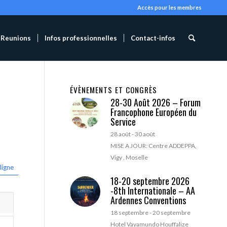
Accès pour les membres
Reunions
Infos professionnelles
Contact-infos
ÉVÈNEMENTS ET CONGRÈS
28-30 Août 2026 – Forum
Francophone Européen du
Service
28 août
-
30 août
MISE A JOUR: Centre ADDEPPA,
Vigy , Moselle
ligne
18-20 septembre 2026
-8th Internationale – AA
Ardennes Conventions
18 septembre
-
20 septembre
Hotel Vayamundo Houffalize