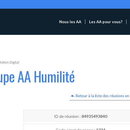
Nous les AA
Les AA pour vous?
Admin Digital
upe AA Humilité
Retour à la liste des réunions en 
ID de réunion :
84935493840
Code / mot de passe :
1234