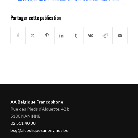
Partager cette publication
AA Belgique Francophone
Rue des Pieds d'Alouette, 42 b
5100 NANINNE
02 511 40 30
bsg@alcooliquesanonymes.be