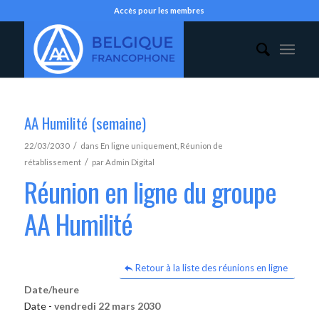
Accès pour les membres
AA Humilité (semaine)
/
22/03/2030
dans
En ligne uniquement
,
Réunion de
/
rétablissement
par
Admin Digital
Réunion en ligne du groupe
AA Humilité
Retour à la liste des réunions en ligne
Date/heure
Date -
vendredi 22 mars 2030