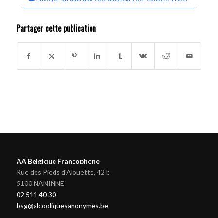
Partager cette publication
AA Belgique Francophone
Rue des Pieds d'Alouette, 42 b
5100 NANINNE
02 511 40 30
bsg@alcooliquesanonymes.be