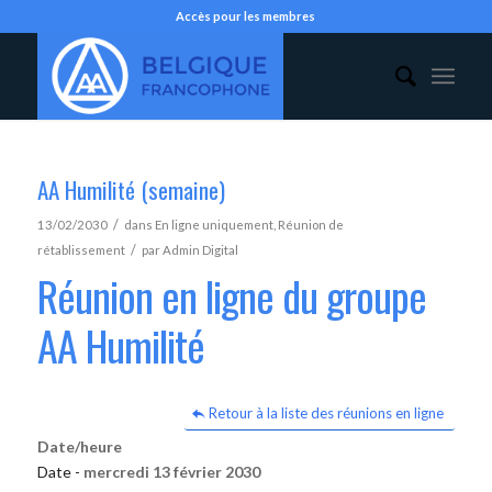
Accès pour les membres
AA Humilité (semaine)
/
13/02/2030
dans
En ligne uniquement
,
Réunion de
/
rétablissement
par
Admin Digital
Réunion en ligne du groupe
AA Humilité
Retour à la liste des réunions en ligne
Date/heure
Date -
mercredi 13 février 2030