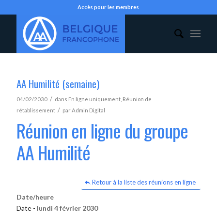
Accès pour les membres
AA Humilité (semaine)
/
04/02/2030
dans
En ligne uniquement
,
Réunion de
/
rétablissement
par
Admin Digital
Réunion en ligne du groupe
AA Humilité
Retour à la liste des réunions en ligne
Date/heure
Date -
lundi 4 février 2030