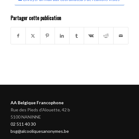
Partager cette publication
AA Belgique Francophone
Rue des Pieds d'Alouette, 42 b
5100 NANINNE
02 511 40 30
bsg@alcooliquesanonymes.be