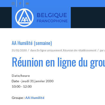
AA Humilité (semaine)
/
/
31/01/2030
dans
En ligne uniquement
,
Réunion de rétablissement
par
Réunion en ligne du gro
Date/heure
Date -
jeudi 31 janvier 2030
10:00 - 12:00
Groupe :
AA Humilité