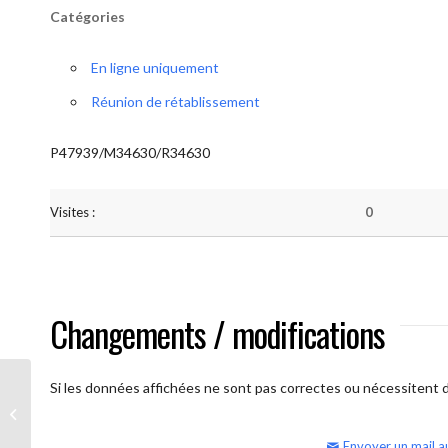
Catégories
En ligne uniquement
Réunion de rétablissement
P47939/M34630/R34630
Visites :
0
Changements / modifications
Si les données affichées ne sont pas correctes ou nécessitent d'
AA Humilité (semaine)
Envoyer un mail a