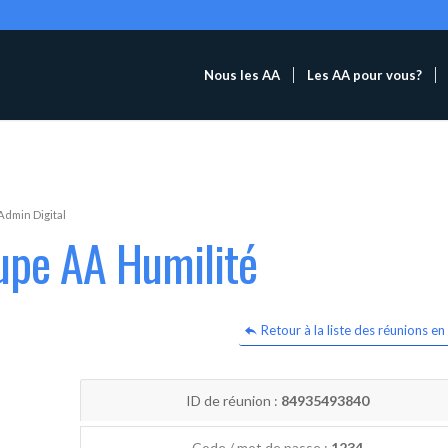
Nous les AA
Les AA pour vous?
Admin Digital
upe AA Humilité
Retour à la liste des réunions en 
ID de réunion :
84935493840
Code / mot de passe :
1234