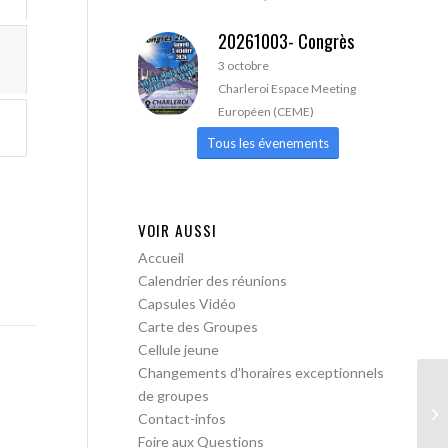
20261003- Congrès
3 octobre
Charleroi Espace Meeting
Européen (CEME)
Tous les évenements
VOIR AUSSI
Accueil
Calendrier des réunions
Capsules Vidéo
Carte des Groupes
Cellule jeune
Changements d’horaires exceptionnels
de groupes
AA
Contact-infos
Foire aux Questions