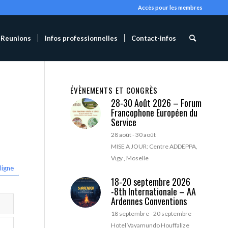
Accès pour les membres
Reunions
Infos professionnelles
Contact-infos
ÉVÈNEMENTS ET CONGRÈS
28-30 Août 2026 – Forum
Francophone Européen du
Service
28 août
-
30 août
MISE A JOUR: Centre ADDEPPA,
Vigy , Moselle
ligne
18-20 septembre 2026
-8th Internationale – AA
Ardennes Conventions
18 septembre
-
20 septembre
Hotel Vayamundo Houffalize