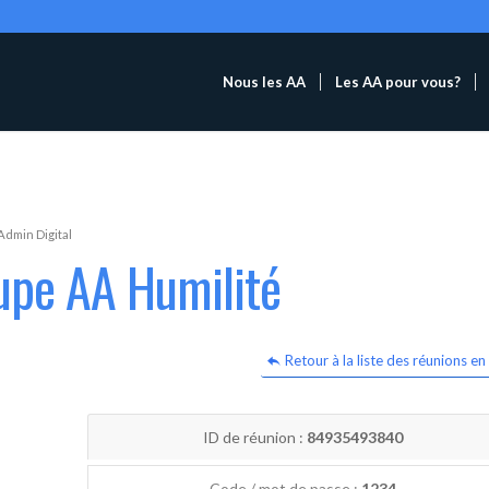
Nous les AA
Les AA pour vous?
Admin Digital
upe AA Humilité
Retour à la liste des réunions en 
ID de réunion :
84935493840
Code / mot de passe :
1234