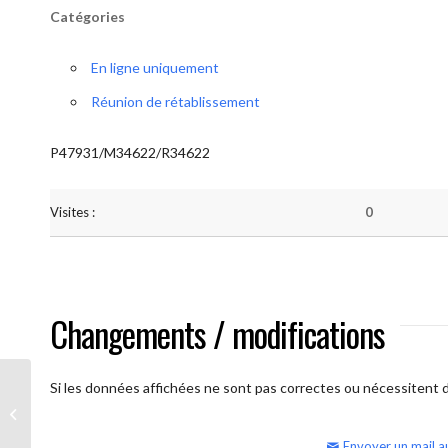
Catégories
En ligne uniquement
Réunion de rétablissement
P47931/M34622/R34622
Visites :
0
Changements / modifications
Si les données affichées ne sont pas correctes ou nécessitent d'
AA Humilité (semaine)
Envoyer un mail a