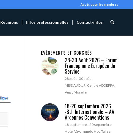
Accès pour les membres
Reunions
Infos professionnelles
Contact-infos
ÉVÈNEMENTS ET CONGRÈS
28-30 Août 2026 – Forum
Francophone Européen du
Service
28 août
-
30 août
MISE A JOUR: Centre ADDEPPA,
Vigy , Moselle
ligne
18-20 septembre 2026
-8th Internationale – AA
Ardennes Conventions
18 septembre
-
20 septembre
Hotel Vayamundo Houffalize