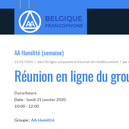
AA Humilité (semaine)
/
/
21/01/2030
dans
En ligne uniquement
,
Réunion de rétablissement
par
Réunion en ligne du gro
Date/heure
Date -
lundi 21 janvier 2030
10:00 - 12:00
Groupe :
AA Humilité