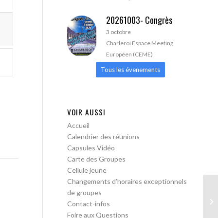
20261003- Congrès
3 octobre
Charleroi Espace Meeting
Européen (CEME)
Tous les évenements
VOIR AUSSI
Accueil
Calendrier des réunions
Capsules Vidéo
Carte des Groupes
Cellule jeune
Changements d’horaires exceptionnels
de groupes
AA
Contact-infos
Foire aux Questions