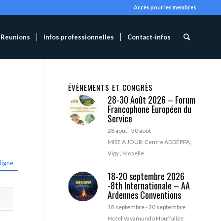
Accès pour les membres
Reunions
Infos professionnelles
Contact-infos
ÉVÈNEMENTS ET CONGRÈS
28-30 Août 2026 – Forum
Francophone Européen du
Service
28 août
-
30 août
MISE A JOUR: Centre ADDEPPA,
Vigy , Moselle
ligne
18-20 septembre 2026
-8th Internationale – AA
Ardennes Conventions
18 septembre
-
20 septembre
Hotel Vayamundo Houffalize