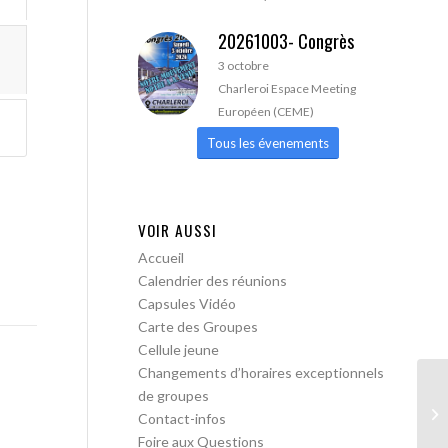
20261003- Congrès
3 octobre
Charleroi Espace Meeting
Européen (CEME)
Tous les évenements
VOIR AUSSI
Accueil
Calendrier des réunions
Capsules Vidéo
Carte des Groupes
Cellule jeune
Changements d’horaires exceptionnels
de groupes
AA
Contact-infos
Foire aux Questions