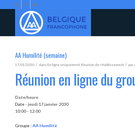
AA Humilité (semaine)
/
/
17/01/2030
dans
En ligne uniquement
,
Réunion de rétablissement
par
Réunion en ligne du gro
Date/heure
Date -
jeudi 17 janvier 2030
10:00 - 12:00
Groupe :
AA Humilité