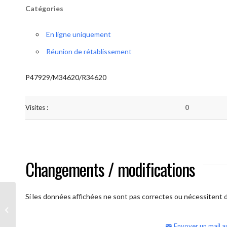
Catégories
En ligne uniquement
Réunion de rétablissement
P47929/M34620/R34620
Visites :
0
Changements / modifications
Si les données affichées ne sont pas correctes ou nécessitent d'
AA Humilité (semaine)
Envoyer un mail a