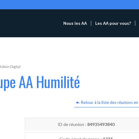
Nous les AA
Les AA pour vous?
Admin Digital
upe AA Humilité
Retour à la liste des réunions en 
ID de réunion :
84935493840
Code / mot de passe :
1234