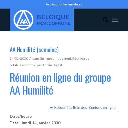
Accès pour les membres
AA Humilité (semaine)
/
14/01/2030
dans
En ligne uniquement
,
Réunion de
/
rétablissement
par
Admin Digital
Réunion en ligne du groupe
AA Humilité
Retour à la liste des réunions en ligne
Date/heure
Date -
lundi 14 janvier 2030