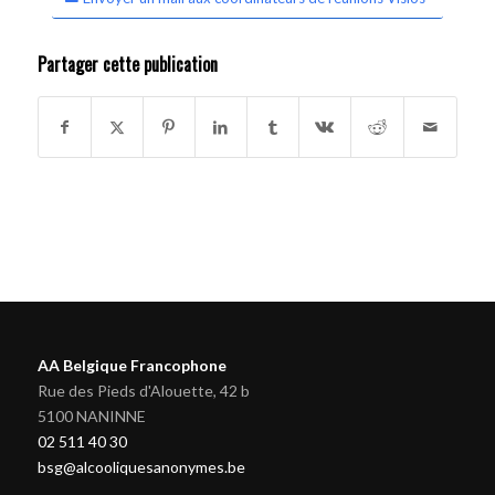
Partager cette publication
AA Belgique Francophone
Rue des Pieds d'Alouette, 42 b
5100 NANINNE
02 511 40 30
bsg@alcooliquesanonymes.be