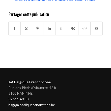
Partager cette publication
AA Belgique Francophone
Rue des Pieds d'Alouette, 42 b
5100 NANINNE
02 511 40 30
bsg@alcooliquesanonymes.be