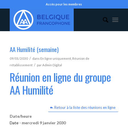
Accès pour les membres
AA Humilité (semaine)
/
09/01/2030
dans
En ligne uniquement
,
Réunion de
/
rétablissement
par
Admin Digital
Réunion en ligne du groupe
AA Humilité
Retour à la liste des réunions en ligne
Date/heure
Date -
mercredi 9 janvier 2030