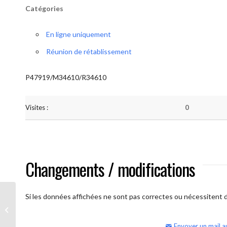
Catégories
En ligne uniquement
Réunion de rétablissement
P47919/M34610/R34610
Visites :
0
Changements / modifications
Si les données affichées ne sont pas correctes ou nécessitent d'
AA Humilité (semaine)
Envoyer un mail a