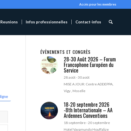
Accès pour les membres
Reunions
Infos professionnelles
Contact-infos
ÉVÈNEMENTS ET CONGRÈS
28-30 Août 2026 – Forum
Francophone Européen du
Service
28 août
-
30 août
MISE A JOUR: Centre ADDEPPA,
Vigy , Moselle
ligne
18-20 septembre 2026
-8th Internationale – AA
Ardennes Conventions
18 septembre
-
20 septembre
Hotel Vayamundo Houffalize