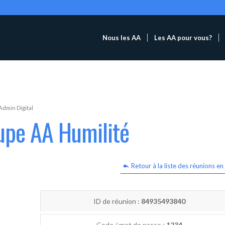
Nous les AA
Les AA pour vous?
Admin Digital
upe AA Humilité
Retour à la liste des réunions en 
ID de réunion :
84935493840
Code / mot de passe :
1234