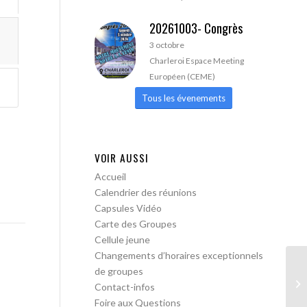
20261003- Congrès
3 octobre
Charleroi Espace Meeting
Européen (CEME)
Tous les évenements
VOIR AUSSI
Accueil
Calendrier des réunions
Capsules Vidéo
Carte des Groupes
Cellule jeune
Changements d’horaires exceptionnels
de groupes
AA
Contact-infos
Foire aux Questions