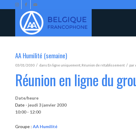
AA Humilité (semaine)
/
/
03/01/2030
dans
En ligne uniquement
,
Réunion de rétablissement
par
Réunion en ligne du gro
Date/heure
Date -
jeudi 3 janvier 2030
10:00 - 12:00
Groupe :
AA Humilité