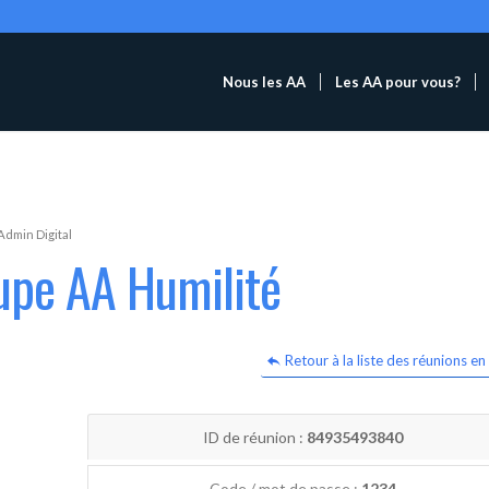
Nous les AA
Les AA pour vous?
Admin Digital
upe AA Humilité
Retour à la liste des réunions en 
ID de réunion :
84935493840
Code / mot de passe :
1234