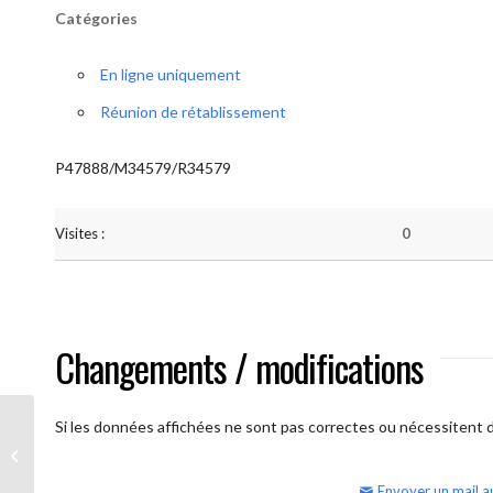
Catégories
En ligne uniquement
Réunion de rétablissement
P47888/M34579/R34579
Visites :
0
Changements / modifications
Si les données affichées ne sont pas correctes ou nécessitent d'
AA Humilité (semaine)
Envoyer un mail a