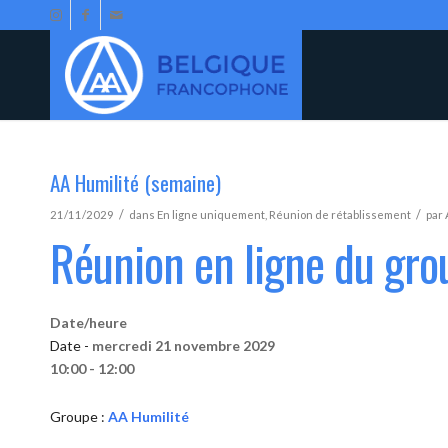
AA Humilité (semaine)
/
/
21/11/2029
dans
En ligne uniquement
,
Réunion de rétablissement
par
Réunion en ligne du gro
Date/heure
Date -
mercredi 21 novembre 2029
10:00 - 12:00
Groupe :
AA Humilité