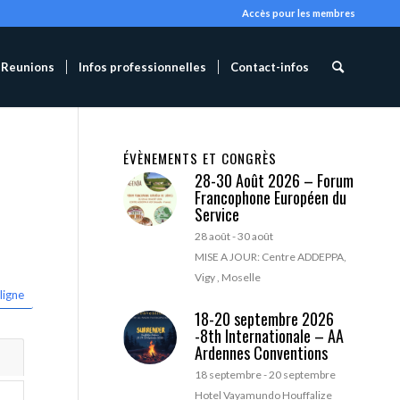
Accès pour les membres
Reunions
Infos professionnelles
Contact-infos
ÉVÈNEMENTS ET CONGRÈS
28-30 Août 2026 – Forum
Francophone Européen du
Service
28 août
-
30 août
MISE A JOUR: Centre ADDEPPA,
Vigy , Moselle
ligne
18-20 septembre 2026
-8th Internationale – AA
Ardennes Conventions
18 septembre
-
20 septembre
Hotel Vayamundo Houffalize