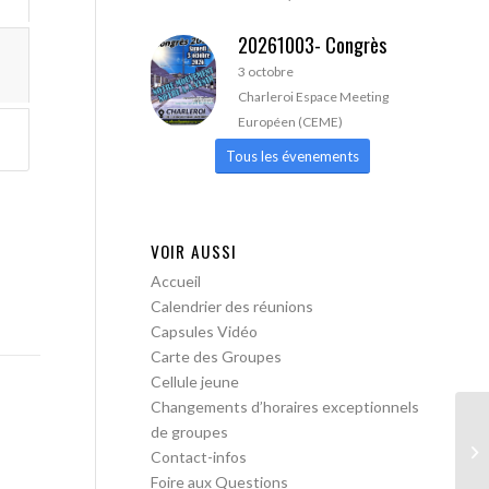
20261003- Congrès
3 octobre
Charleroi Espace Meeting
Européen (CEME)
Tous les évenements
VOIR AUSSI
Accueil
Calendrier des réunions
Capsules Vidéo
Carte des Groupes
Cellule jeune
Changements d’horaires exceptionnels
de groupes
AA
Contact-infos
Foire aux Questions