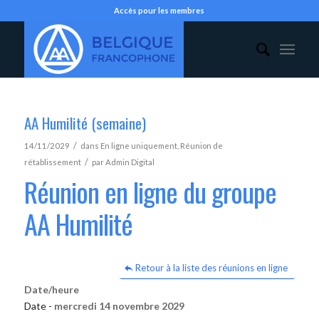
Accès pour les membres
AA Humilité (semaine)
/
14/11/2029
dans
En ligne uniquement
,
Réunion de
/
rétablissement
par
Admin Digital
Réunion en ligne du groupe
AA Humilité
Retour à la liste des réunions en ligne
Date/heure
Date -
mercredi 14 novembre 2029