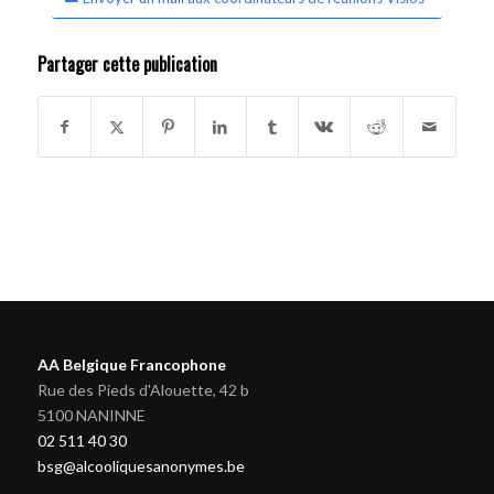
Partager cette publication
AA Belgique Francophone
Rue des Pieds d'Alouette, 42 b
5100 NANINNE
02 511 40 30
bsg@alcooliquesanonymes.be