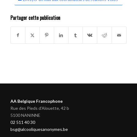
Partager cette publication
AA Belgique Francophone
Rue des Pieds d'Alouette, 42 b
5100 NANINNE
02 511 40 30
bsg@alcooliquesanonymes.be