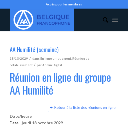
Accès pour les membres
AA Humilité (semaine)
/
18/10/2029
dans
En ligne uniquement
,
Réunion de
/
rétablissement
par
Admin Digital
Réunion en ligne du groupe
AA Humilité
Retour à la liste des réunions en ligne
Date/heure
Date -
jeudi 18 octobre 2029