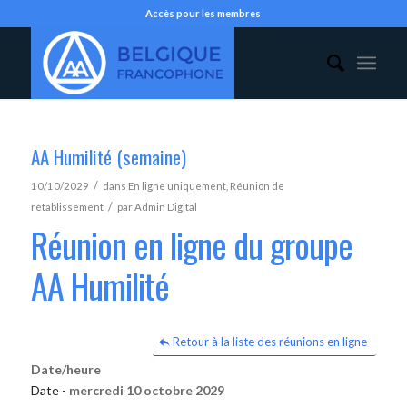
Accès pour les membres
AA Humilité (semaine)
/
10/10/2029
dans
En ligne uniquement
,
Réunion de
/
rétablissement
par
Admin Digital
Réunion en ligne du groupe
AA Humilité
Retour à la liste des réunions en ligne
Date/heure
Date -
mercredi 10 octobre 2029