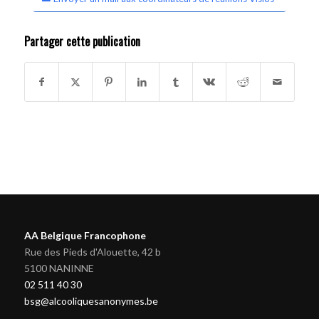
Partager cette publication
AA Belgique Francophone
Rue des Pieds d'Alouette, 42 b
5100 NANINNE
02 511 40 30
bsg@alcooliquesanonymes.be