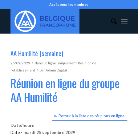
Accès pour les membres
AA Humilité (semaine)
/
25/09/2029
dans
En ligne uniquement
,
Réunion de
/
rétablissement
par
Admin Digital
Réunion en ligne du groupe
AA Humilité
Retour à la liste des réunions en ligne
Date/heure
Date -
mardi 25 septembre 2029