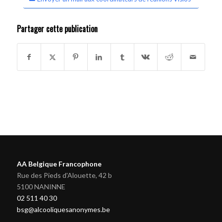
Partager cette publication
AA Belgique Francophone
Rue des Pieds d'Alouette, 42 b
5100 NANINNE
02 511 40 30
bsg@alcooliquesanonymes.be